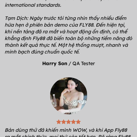
international standards.
Tạm Dịch: Ngày trước tôi từng nhìn thấy nhiều điểm
hứa hẹn ở phiên bản demo của FLY88. Đến hiện tại,
khi nền tảng đã ra mắt và hoạt động ổn định, có thể
khẳng định Fly88 đã biến toàn bộ những tiềm năng đó
thành kết quả thực tế. Một hệ thống mượt, nhanh và
minh bạch đúng chuẩn quốc tế.
Harry Son
/
QA Tester
Bản dùng thử đã khiến mình WOW, và khi App Fly88
ra mắt chính thức, mọi thứ còn tốt hơn. Rõ ràng Fly88