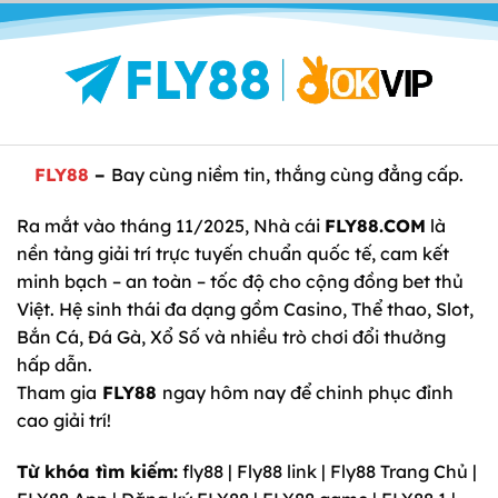
FLY88
–
Bay cùng niềm tin, thắng cùng đẳng cấp.
Ra mắt vào tháng 11/2025, Nhà cái
FLY88.COM
là
nền tảng giải trí trực tuyến chuẩn quốc tế, cam kết
minh bạch – an toàn – tốc độ cho cộng đồng bet thủ
Việt. Hệ sinh thái đa dạng gồm Casino, Thể thao, Slot,
Bắn Cá, Đá Gà, Xổ Số và nhiều trò chơi đổi thưởng
hấp dẫn.
Tham gia
FLY88
ngay hôm nay để chinh phục đỉnh
cao giải trí!
Từ khóa tìm kiếm:
fly88 | Fly88 link | Fly88 Trang Chủ |