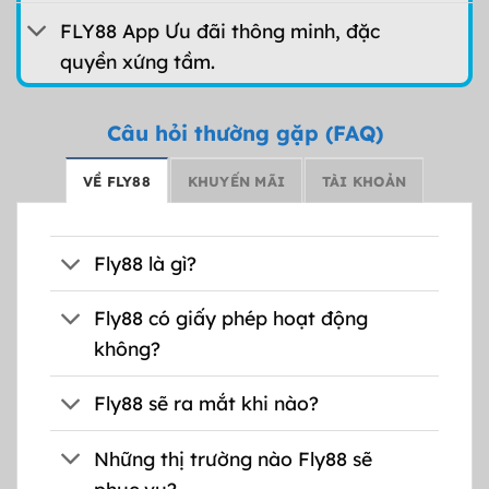
FLY88 App Ưu đãi thông minh, đặc
quyền xứng tầm.
Câu hỏi thường gặp (FAQ)
VỀ FLY88
KHUYẾN MÃI
TÀI KHOẢN
Fly88 là gì?
Fly88 có giấy phép hoạt động
không?
Fly88 sẽ ra mắt khi nào?
Những thị trường nào Fly88 sẽ
phục vụ?