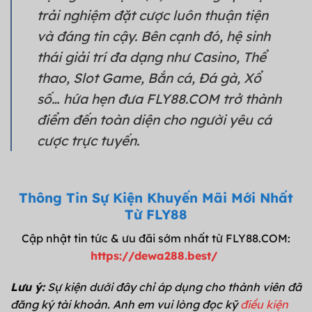
trải nghiệm đặt cược luôn thuận tiện
và đáng tin cậy. Bên cạnh đó, hệ sinh
thái giải trí đa dạng như Casino, Thể
thao, Slot Game, Bắn cá, Đá gà, Xổ
số… hứa hẹn đưa FLY88.COM trở thành
điểm đến toàn diện cho người yêu cá
cược trực tuyến.
Thông Tin Sự Kiện Khuyến Mãi Mới Nhất
Từ FLY88
Cập nhật tin tức & ưu đãi sớm nhất từ FLY88.COM:
https://dewa288.best/
Lưu ý:
Sự kiện dưới đây chỉ áp dụng cho thành viên đã
đăng ký tài khoản. Anh em vui lòng đọc kỹ
điều kiện